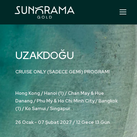
UZAKDOĞU
CRUISE ONLY (SADECE GEMİ) PROGRAMI
Hong Kong / Hanoi (1) / Chan May & Hue
Danang / Phu My & Ho Chi Minh City / Bangkok
(1) / Ko Samui / Singapur
26 Ocak - 07 Şubat 2027 / 12 Gece 13 Gün