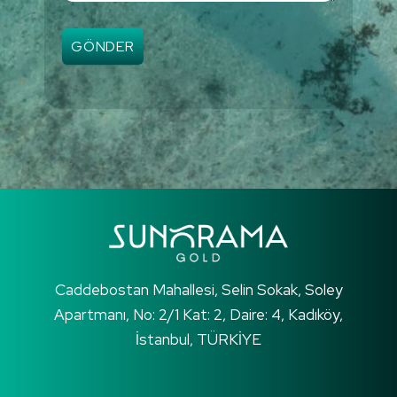
GÖNDER
Caddebostan Mahallesi, Selin Sokak, Soley
Apartmanı, No: 2/1 Kat: 2, Daire: 4, Kadıköy,
İstanbul, TÜRKİYE