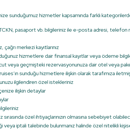
ze sunduğumuz hizmetler kapsamında farklı kategorilerdeki kiş
CKN, pasaport vb. bilgileriniz ile e-posta adresi, telefon
, çağrı merkezi kayıtlarınız
duğunuz hizmetlere dair finansal kayıtlar veya ödeme bilgil
t veya geçmişteki rezervasyonunuza dair otel veya paket tu
ses’ın sunduğu hizmetlere ilişkin olarak tarafımıza iletmiş
uzu ilgilendiren özel istekleriniz
enize ilişkin detaylar
aylar
lgileriniz
z sırasında özel ihtiyaçlarınızın olmasına sebebiyet olabil
veya iptali talebinde bulunmanız halinde özel nitelikli kişisel 