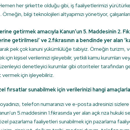
emen her şirkette olduğu gibi, iş faaliyetlerimizi yürütürken 
uz. Örneğin, bilgi teknolojileri altyapımızı yönetiyor, çalışanl
rine getirmek amacıyla Kanun’un 5. Maddesinin 2. Fıkr
ne getirilmesi’ ve 2.fıkrasının a bendinde yer alan ‘
larak pek çok kanuni yükümlülüğe tabiyiz. Örneğin turizm, 
in kişisel verilerinizi işleyebilir, yetkili kamu kurumları veya ö
üzenleyici denetleyici kurumlar gibi otoriteler tarafından ge
t vermek için işleyebiliriz.
l fırsatlar sunabilmek için verilerinizi hangi amaçlarla
 soyadınızı, telefon numaranızı ve e-posta adresinizi sizler
nun’un 5.maddesinin 1.fıkrasında yer alan açık rıza hukuki s
e özel pazarlama faaliyetleri sunabilmek için pazarlama faa