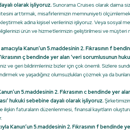
ayalı olarak işliyoruz.
Sunorama Cruises olarak daima siz 
litesini arttırmak, misafirlerimizin memnuniyeti ölçümlemek iç
kleştirmek adına kişisel verilerinizi işliyoruz. Veya sosyal
 bilgilerinizi ürün ve hizmetlerimizin geliştirilmesi ve müş
 amacıyla Kanun’un 5.maddesinin 2. Fıkrasının f bendi
Fıkrasının ç bendinde yer alan ‘veri sorumlusunun huku
niz ve geri bildirimleriniz bizler için çok önemli. Sizlere su
lendirmek ve yaşadığınız olumsuzlukları çözmek ya da bunları
anun’un 5.maddesinin 2. Fıkrasının c bendinde yer alan
sı’ hukuki sebebine dayalı olarak işliyoruz.
Şirketimizin 
ilişkin faturaların düzenlenmesi, finansal kayıtların oluştu
.
acıyla Kanun’un 5.maddesinin 2. Fıkrasının f bendinde 