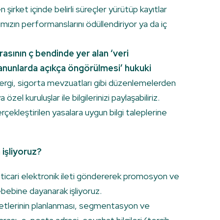
şirket içinde belirli süreçler yürütüp kayıtlar
arımızın performanslarını ödüllendiriyor ya da iç
asının ç bendinde yer alan ‘veri
kanunlarda açıkça öngörülmesi’ hukuki
vergi, sigorta mevzuatları gibi düzenlemelerden
zel kuruluşlar ile bilgilerinizi paylaşabiliriz.
rçekleştirilen yasalara uygun bilgi taleplerine
 işliyoruz?
e ticari elektronik ileti göndererek promosyon ve
ebebine dayanarak işliyoruz.
liyetlerinin planlanması, segmentasyon ve