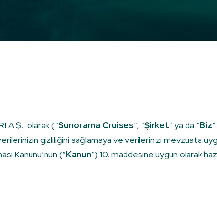
.Ş. olarak (“
Sunorama Cruises
”, “
Şirket
” ya da “
Biz
”
verilerinizin gizliliğini sağlamaya ve verilerinizi mevzuat
ması Kanunu’nun (“
Kanun
”) 10. maddesine uygun olarak hazı