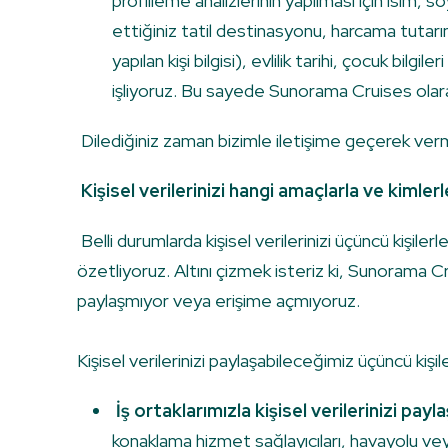
profilleme analizlerinin yapılması için isim,
ettiğiniz tatil destinasyonu, harcama tutarını
yapılan kişi bilgisi), evlilik tarihi, çocuk bil
işliyoruz. Bu sayede Sunorama Cruises olara
Dilediğiniz zaman bizimle iletişime geçerek vermiş
Kişisel verilerinizi hangi amaçlarla ve kimlerl
Belli durumlarda kişisel verilerinizi üçüncü kişile
özetliyoruz. Altını çizmek isteriz ki, Sunorama Cr
paylaşmıyor veya erişime açmıyoruz.
Kişisel verilerinizi paylaşabileceğimiz üçüncü kiş
İş ortaklarımızla kişisel verilerinizi paylaş
konaklama hizmet sağlayıcıları, havayolu veya