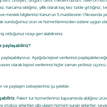
 soy isim, cinsiyet, doğum tarihi, medeni durum, telefon numa
z, harcama sıklığınız, yıllık olarak kaç kez tatile gittiğiniz,
gileri ve meslek bilgilerinizi Kanun’un 5.maddesinin 1.fıkrasınd
k sunduğumuz ürün ve hizmetlerimizden sizlere uygun olacak 
 olduğunuz rızayı geri alabilirsiniz.
e paylaşabiliriz?
rle paylaşabiliyoruz. Aşağıda kişisel verilerinizi paylaşabilec
uises olarak kişisel verilerinizi hiçbir zaman yetkisiz üçüncü
iler ve paylaşım sebeplerimiz şu şekilde:
abiliriz.
Paket tur hizmetlerimiz kapsamında aldığınız ürün
 otobüs şirketleri gibi ulaşım hizmeti sunan şirketler, seya