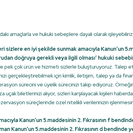
aki amaçlarla ve hukuki sebeplere dayalı olarak işleyebiliriz
i sizlere en iyi şekilde sunmak amacıyla Kanun’un 5.ma
udan doğruya gerekli veya ilgili olması’ hukuki sebebin
e pek çok ürün ve hizmeti sizlerle buluşturuyoruz. Talep et
 gerçekleştirebilmek için kimlik, iletişim, talep ya da finansal 
rasyon sürecini ve üyelik sürecinizi takip ediyoruz. Örneğin
za uçak biletlerinizi alıyor, sizleri karşılayacak kişileri habe
Rezervasyon süreçlerinde özel nitelikli verilerinizin işlenmesin
macıyla Kanun’un 5.maddesinin 2. Fıkrasının f bendin
 Kanun’un 5.maddesinin 2. Fıkrasının d bendinde yer al