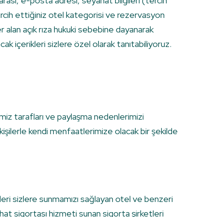
rası, e-posta adresi, seyahat bilgileri (tercih
 tercih ettiğiniz otel kategorisi ve rezervasyon
a yer alan açık rıza hukuki sebebine dayanarak
içerikleri sizlere özel olarak tanıtabiliyoruz.
eğimiz tarafları ve paylaşma nedenlerimizi
 kişilerle kendi menfaatlerimize olacak bir şekilde
leri sizlere sunmamızı sağlayan otel ve benzeri
hat sigortası hizmeti sunan sigorta şirketleri