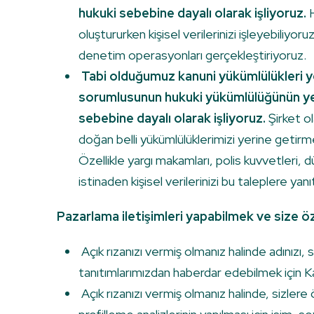
hukuki sebebine dayalı olarak işliyoruz.
H
oluştururken kişisel verilerinizi işleyebiliyor
denetim operasyonları gerçekleştiriyoruz.
Tabi olduğumuz kanuni yükümlülükleri ye
sorumlusunun hukuki yükümlülüğünün yeri
sebebine dayalı olarak işliyoruz.
Şirket o
doğan belli yükümlülüklerimizi yerine getirmek iç
Özellikle yargı makamları, polis kuvvetleri, d
istinaden kişisel verilerinizi bu taleplere yanı
Pazarlama iletişimleri yapabilmek ve size öze
Açık rızanızı vermiş olmanız halinde adınızı,
tanıtımlarımızdan haberdar edebilmek için Ka
Açık rızanızı vermiş olmanız halinde, sizler