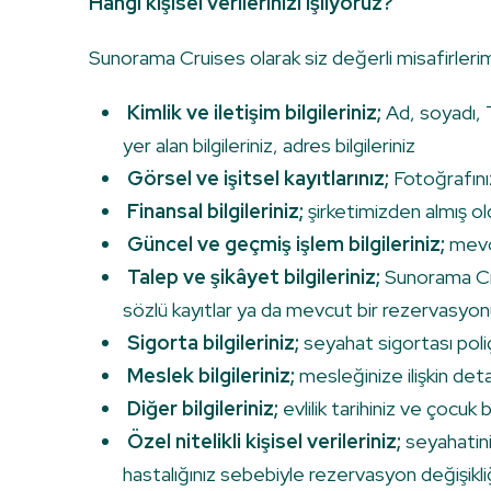
Hangi kişisel verilerinizi işliyoruz?
Sunorama Cruises olarak siz değerli misafirlerimi
Kimlik ve iletişim bilgileriniz;
Ad, soyadı, T
yer alan bilgileriniz, adres bilgileriniz
Görsel ve işitsel kayıtlarınız;
Fotoğrafınız
Finansal bilgileriniz;
şirketimizden almış ol
Güncel ve geçmiş işlem bilgileriniz;
mevcu
Talep ve şikâyet bilgileriniz;
Sunorama Crui
sözlü kayıtlar ya da mevcut bir rezervasyonun
Sigorta bilgileriniz;
seyahat sigortası poliç
Meslek bilgileriniz;
mesleğinize ilişkin det
Diğer bilgileriniz;
evlilik tarihiniz ve çocuk bi
Özel nitelikli kişisel verileriniz;
seyahatini
hastalığınız sebebiyle rezervasyon değişikliği 