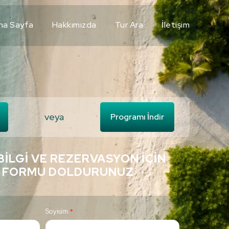
na Sayfa
Hakkımızda
Tur Ara
İletişim
veya
Programı İndir
BILGI VE REZERVASYON İÇIN
 FORMU DOLDURUNUZ
Soyisim
*