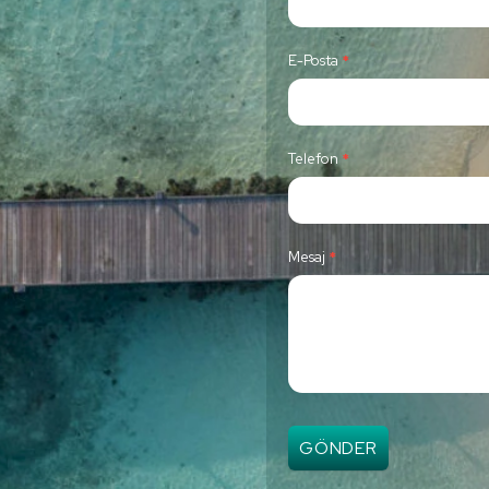
n
t
E-Posta
*
a
c
t
Telefon
*
U
s
Mesaj
*
GÖNDER