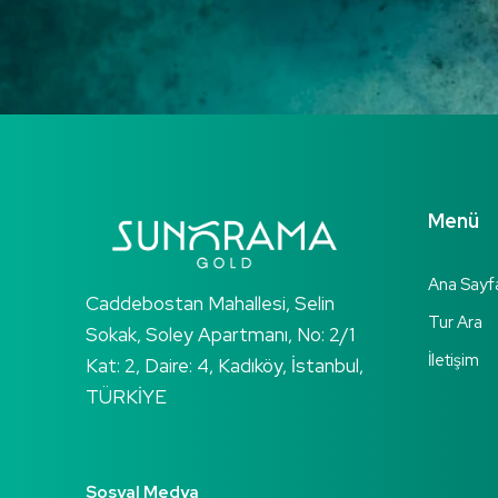
Menü
Ana Sayf
Caddebostan Mahallesi, Selin
Tur Ara
Sokak, Soley Apartmanı, No: 2/1
İletişim
Kat: 2, Daire: 4, Kadıköy, İstanbul,
TÜRKİYE
Sosyal Medya