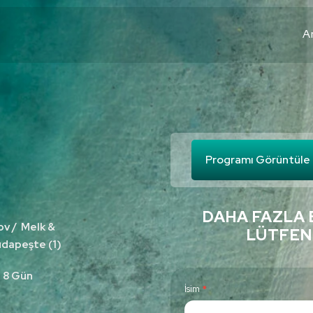
A
Programı Görüntüle
DAHA FAZLA 
ov / Melk &
LÜTFEN
udapeşte (1)
e 8 Gün
C
İsim
*
o