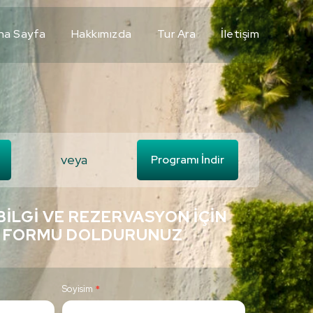
na Sayfa
Hakkımızda
Tur Ara
İletişim
veya
Programı İndir
BILGI VE REZERVASYON İÇIN
 FORMU DOLDURUNUZ
Soyisim
*