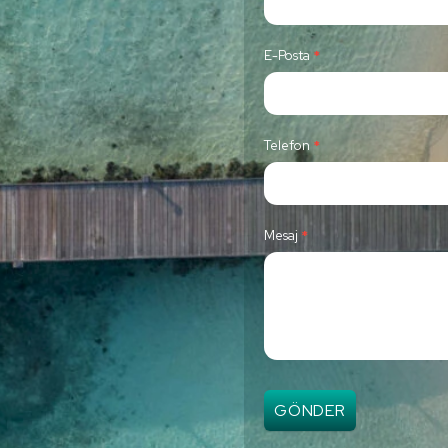
n
t
E-Posta
*
a
c
t
Telefon
*
U
s
Mesaj
*
GÖNDER