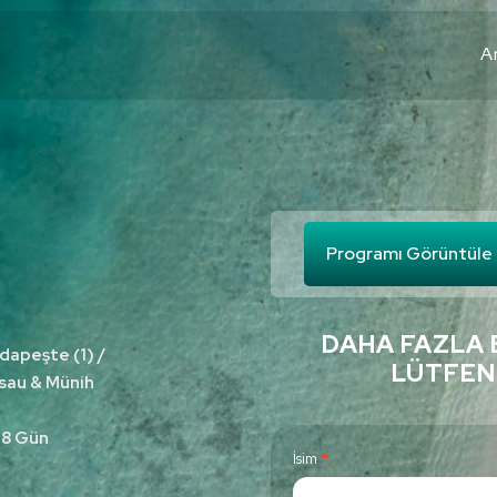
A
Programı Görüntüle
DAHA FAZLA 
udapeşte (1) /
LÜTFEN
ssau & Münih
e 8 Gün
C
İsim
*
o