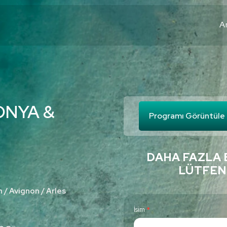
A
ONYA &
Programı Görüntüle
DAHA FAZLA 
LÜTFEN
 / Avignon / Arles
C
İsim
*
o