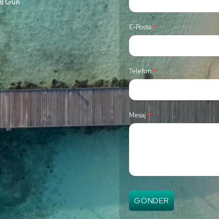
 8 Gün
n
t
E-Posta
*
a
c
t
Telefon
*
U
s
Mesaj
*
GÖNDER