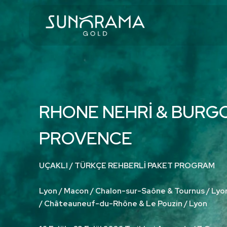
RHONE NEHRİ & BURG
PROVENCE
UÇAKLI / TÜRKÇE REHBERLİ PAKET PROGRAM
Lyon / Macon / Chalon-sur-Saône & Tournus / Lyon
/ Châteauneuf-du-Rhône & Le Pouzin / Lyon