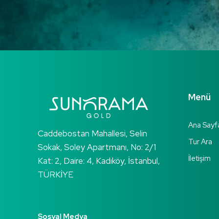
Menü
Ana Sayf
Caddebostan Mahallesi, Selin
Tur Ara
Sokak, Soley Apartmanı, No: 2/1
İletişim
Kat: 2, Daire: 4, Kadıköy, İstanbul,
TÜRKİYE
Sosyal Medya