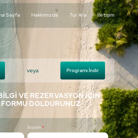
na Sayfa
Hakkımızda
Tur Ara
İletişim
veya
Programı İndir
BILGI VE REZERVASYON İÇIN
 FORMU DOLDURUNUZ
Soyisim
*