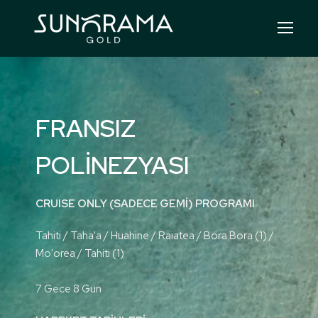
FRANSIZ
POLİNEZYASI
CRUISE ONLY (SADECE GEMİ) PROGRAMI
Tahiti / Taha'a / Huahine / Raiatea / Bora Bora (1) /
Mo'orea / Tahiti (1)
7 Gece 8 Gün