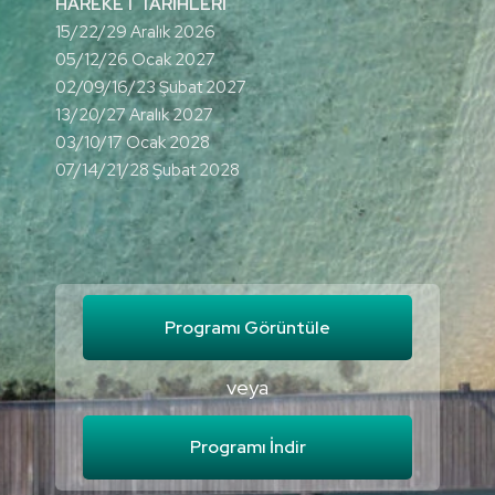
HAREKET TARİHLERİ
15/22/29 Aralık 2026
05/12/26 Ocak 2027
02/09/16/23 Şubat 2027
13/20/27 Aralık 2027
03/10/17 Ocak 2028
07/14/21/28 Şubat 2028
Programı Görüntüle
veya
Programı İndir