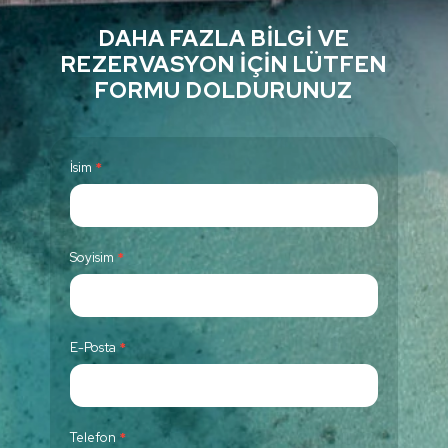
DAHA FAZLA BILGI VE
REZERVASYON İÇIN LÜTFEN
FORMU DOLDURUNUZ
C
İsim
*
o
n
t
Soyisim
*
a
c
t
E-Posta
*
U
s
Telefon
*