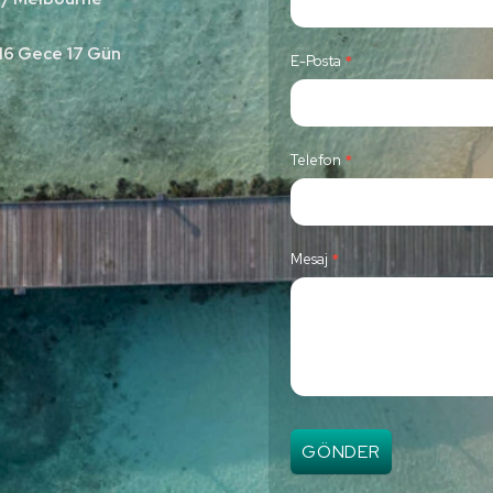
n
t
 16 Gece 17 Gün
E-Posta
*
a
c
t
Telefon
*
U
s
Mesaj
*
GÖNDER