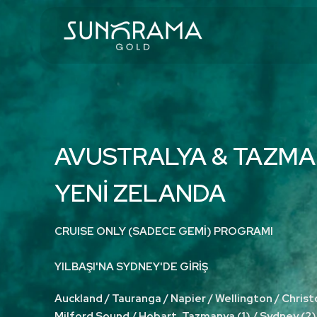
AVUSTRALYA & TAZMA
YENİ ZELANDA
CRUISE ONLY (SADECE GEMİ) PROGRAMI
YILBAŞI'NA SYDNEY'DE GİRİŞ
Auckland / Tauranga / Napier / Wellington / Christ
Milford Sound / Hobart, Tazmanya (1) / Sydney (2