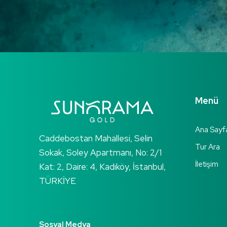
Menü
Ana Sayf
Caddebostan Mahallesi, Selin
Tur Ara
Sokak, Soley Apartmanı, No: 2/1
İletişim
Kat: 2, Daire: 4, Kadıköy, İstanbul,
TÜRKİYE
Sosyal Medya