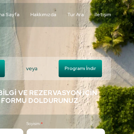
na Sayfa
Hakkımızda
Tur Ara
İletişim
veya
Programı İndir
BILGI VE REZERVASYON İÇIN
 FORMU DOLDURUNUZ
Soyisim
*