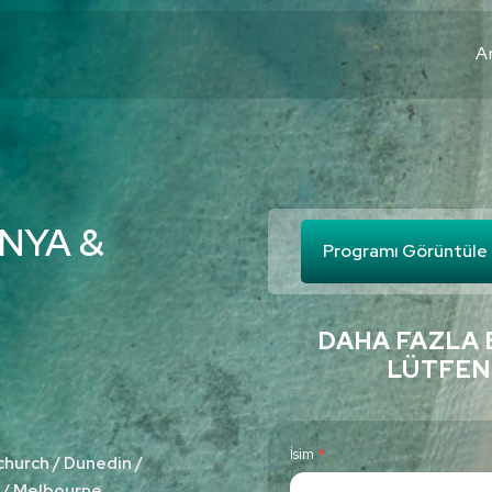
A
NYA &
Programı Görüntüle
DAHA FAZLA 
LÜTFEN
C
İsim
*
church / Dunedin /
o
) / Melbourne